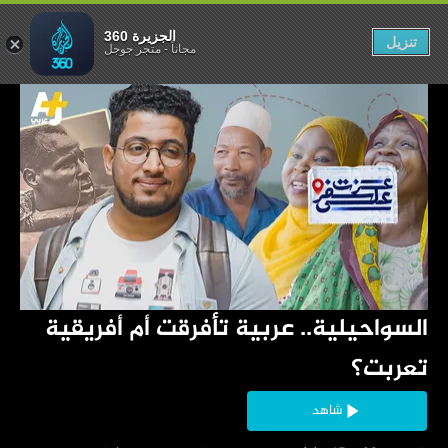
 أفريقية تعربت؟
الجزيرة 360
تنزيل
مجاناً
-
متجر جوجل
‏السواحيلية.. عربية تأفرقت أم أفريقية 
تعربت؟
شاهد