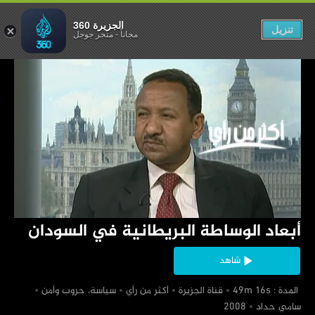
انية في السودان
الجزيرة 360
تنزيل
مجاناً
-
متجر جوجل
‏أبعاد الوساطة البريطانية في السودان
شاهد
‏ المدة : 49m 16s
‏قناة الجزيرة
‏أكثر من رأي
‏سياسة، حروب وأمن
‏سامي حداد