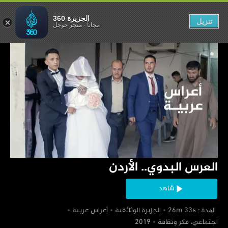
 البدوي.. الأردن
الجزيرة 360
تنزيل
مجاناً
-
متجر جوجل
‏العرس البدوي.. الأردن
شاهد
‏ المدة : 26m 33s
‏الجزيرة الوثائقية
‏أعراس عربية
‏اجتماعي، فكر وثقافة