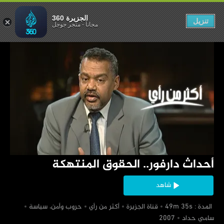
الحقوق المنتهكة
الجزيرة 360
تنزيل
مجاناً
-
متجر جوجل
‏أحداث دارفور.. الحقوق المنتهكة
شاهد
‏ المدة : 49m 35s
‏قناة الجزيرة
‏أكثر من رأي
‏حروب وأمن، سياسة
‏سامي حداد