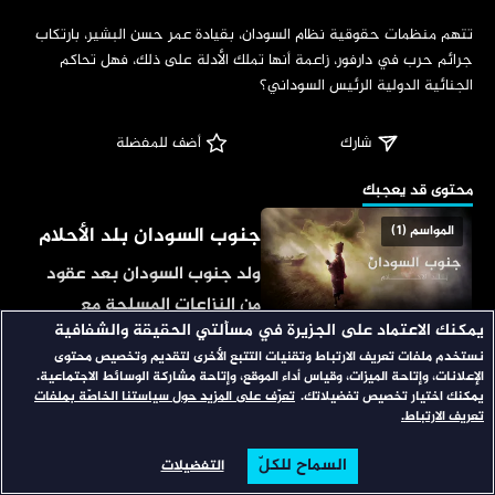
‏تتهم منظمات حقوقية نظام السودان، بقيادة عمر حسن البشير، بارتكاب 
جرائم حرب في دارفور، زاعمة أنها تملك الأدلة على ذلك، فهل تحاكم 
الجنائية الدولية الرئيس السوداني؟
شارك
 أضف للمفضلة
‏محتوى قد يعجبك
جنوب السودان بلد الأحلام
المواسم (1)
ولد جنوب السودان بعد عقود
من النزاعات المسلحة مع
يمكنك الاعتماد على الجزيرة في مسألتي الحقيقة والشفافية
الشمال، لكن حلم الاستقرار بعد
نستخدم ملفات تعريف الارتباط وتقنيات التتبع الأخرى لتقديم وتخصيص محتوى
بلا حدود
المواسم (24)
الاستقلال سرعان ما تحول إلى
الإعلانات، وإتاحة الميزات، وقياس أداء الموقع، وإتاحة مشاركة الوسائط الاجتماعية.
كابوس؛ مع استمرار الحرب
يمكنك اختيار تخصيص تفضيلاتك.
تعرّف على المزيد حول سياستنا الخاصّة بملفات
مساحة تفرد للمسؤولين
تعريف الارتباط.
الأهلية الداخلية، وصراع
وصناع القرار؛ ليعبروا عن آرائهم
السلطة، وغياب التنمية في
السماح للكلّ
التفضيلات
في أهم قضايا الساعة، يتبنى
الرئيسية
تصفح
البحث
أرض النفط والذهب.