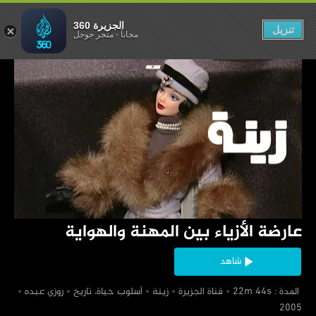
 المهنة والهواية
الجزيرة 360
تنزيل
مجاناً
-
متجر جوجل
‏عارضة الأزياء بين المهنة والهواية
شاهد
‏ المدة : 22m 44s
‏قناة الجزيرة
‏زينة
‏أسلوب حياة، تاريخ
‏روزي عبده