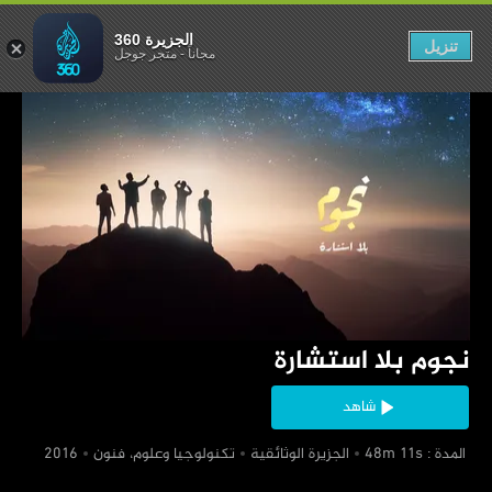
جوم بلا استشارة
الجزيرة 360
تنزيل
مجاناً
-
متجر جوجل
‏نجوم بلا استشارة
شاهد
‏ المدة : 48m 11s
‏الجزيرة الوثائقية
‏تكنولوجيا وعلوم، فنون