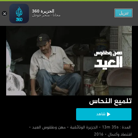
تلميع النحاس
الجزيرة 360
تنزيل
مجاناً
-
متجر جوجل
‏تلميع النحاس
شاهد
‏ المدة : 13m 35s
‏الجزيرة الوثائقية
‏مهن وطقوس العيد
‏اقتصاد وأعمال