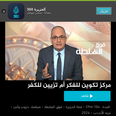
ر أَم تزيين للكُفر
الجزيرة 360
تنزيل
مجاناً
-
متجر جوجل
‏مركز تكوين للفِكر أَم تزيين للكُفر
شاهد
‏ المدة : 29m 10s
‏قناة الجزيرة
‏فوق السلطة
‏سياسة، حروب وأمن
‏نزيه الأحدب