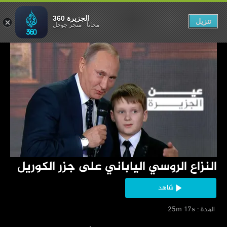
 على جزر الكوريل
الجزيرة 360
تنزيل
مجاناً
-
متجر جوجل
‏النزاع الروسي الياباني على جزر الكوريل
شاهد
‏ المدة : 25m 17s