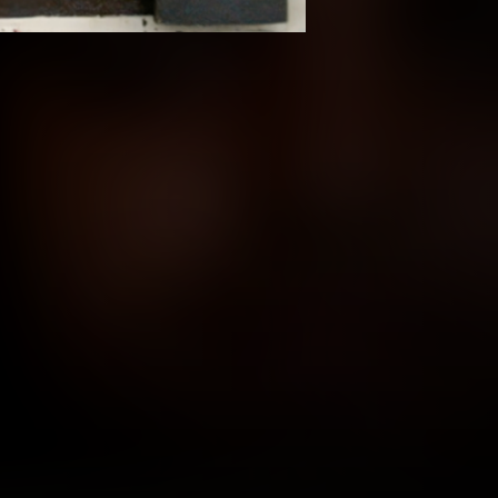
سم (3)
المواسم (1)
حوار خاص