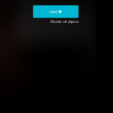
المواسم (11)
الموا
عن السينما