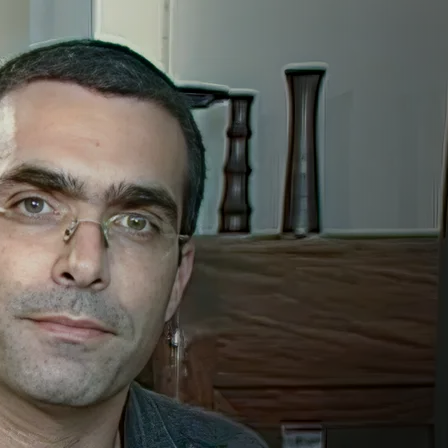
عود ع