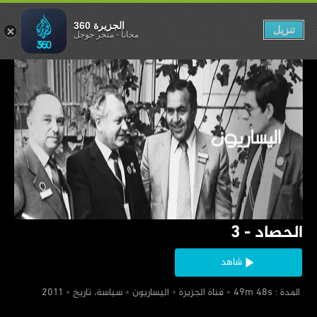
الحصاد - 3
الجزيرة 360
تنزيل
مجاناً
-
متجر جوجل
‏الحصاد - 3
شاهد
‏ المدة : 49m 48s
‏قناة الجزيرة
‏اليساريون
‏سياسة، تاريخ