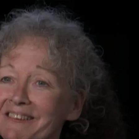
أميركيون 
الرئيسية
تصفح
مزيد
‏أميركيون مناهضون للحروب
‏ المدة : 24m 47s
‏قناة الجزيرة
‏أصدقاء العرب
‏اجتماعي، حروب وأمن
‏أملا في عالم يملؤه السلام، تؤسس كاثي كيلي 
حركات أميركية مناهضة للحروب، وتجوب العالم 
دفاعا عن ضحايا الصراعات الأبرياء