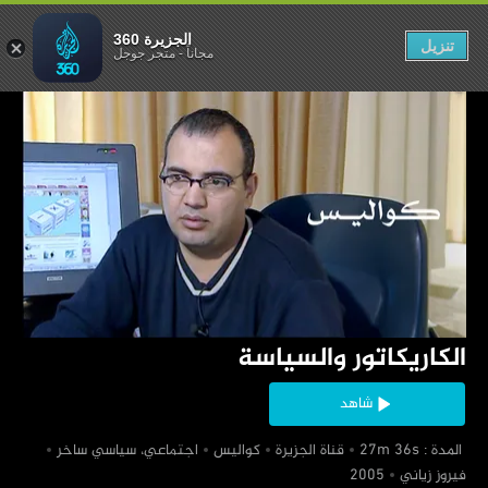
ريكاتور والسياسة
الجزيرة 360
تنزيل
مجاناً
-
متجر جوجل
‏الكاريكاتور والسياسة
شاهد
‏ المدة : 27m 36s
‏قناة الجزيرة
‏كواليس
‏اجتماعي، سياسي ساخر
‏فيروز زياني