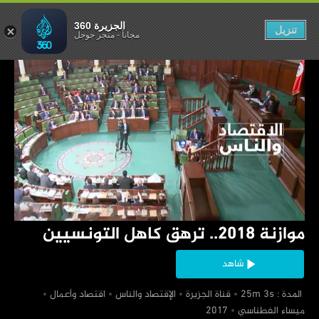
الجزيرة 360
تنزيل
مجاناً
-
متجر جوجل
‏موازنة 2018.. ترهق كاهل التونسيين
شاهد
‏ المدة : 25m 3s
‏قناة الجزيرة
‏الإقتصاد والناس
‏اقتصاد وأعمال
‏ميساء الفطناسي