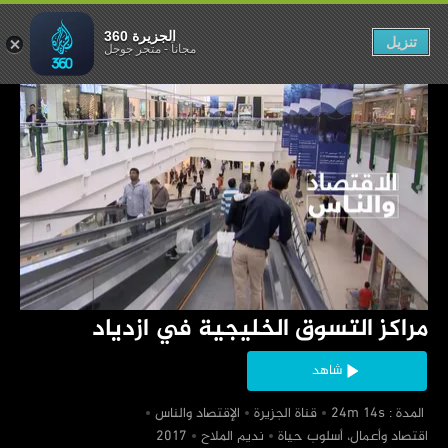
ليجية في ازدياد
الجزيرة 360
تنزيل
مجاناً
-
متجر جوجل
‏مراكز التسوق الخليجية في ازدياد
شاهد
‏ المدة : 24m 14s
‏قناة الجزيرة
‏الإقتصاد والناس
‏اقتصاد وأعمال، أسلوب حياة
‏نديم الملاح