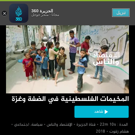
 في الضفة وغزة
الجزيرة 360
تنزيل
مجاناً
-
متجر جوجل
‏المخيمات الفلسطينية في الضفة وغزة
شاهد
‏ المدة : 22m 10s
‏قناة الجزيرة
‏الإقتصاد والناس
‏سياسة، اجتماعي
‏هشام زقوت