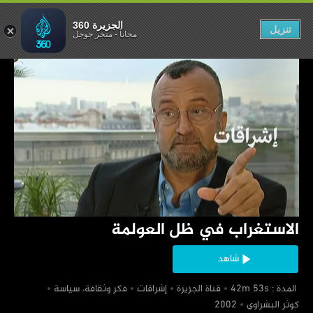
 في ظل العولمة
الجزيرة 360
تنزيل
مجاناً
-
متجر جوجل
‏الاستغراب في ظل العولمة
شاهد
‏ المدة : 42m 53s
‏قناة الجزيرة
‏إشراقات
‏فكر وثقافة، سياسة
‏كوثر البشراوي