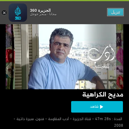
مديح الكراهية
الجزيرة 360
تنزيل
مجاناً
-
متجر جوجل
‏مديح الكراهية
شاهد
‏ المدة : 47m 28s
‏قناة الجزيرة
‏أدب المقاومة
‏فنون، سيرة ذاتية