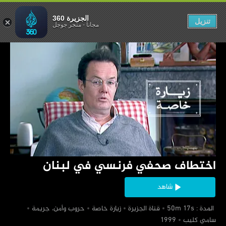
رنسي في لبنان
الجزيرة 360
تنزيل
مجاناً
-
متجر جوجل
‏اختطاف صحفي فرنسي في لبنان
شاهد
‏ المدة : 50m 17s
‏قناة الجزيرة
‏زيارة خاصة
‏حروب وأمن، جريمة
‏سامي كليب