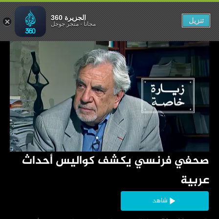
س أحداث عربية
الجزيرة 360
تنزيل
مجاناً
-
متجر جوجل
‏صحفي فرنسي يكشف كواليس أحداث 
عربية
شاهد