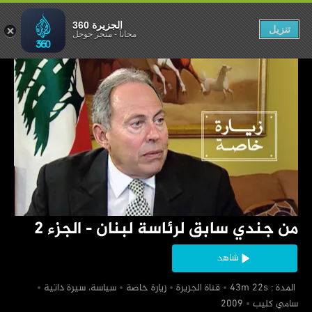
لبنان - الجزء 2
الجزيرة 360
تنزيل
مجاناً
-
متجر جوجل
‏من جندي سابق لرئاسة لبنان - الجزء 2
شاهد
‏ المدة : 43m 22s
‏قناة الجزيرة
‏زيارة خاصة
‏سياسة، سيرة ذاتية
‏سامي كليب