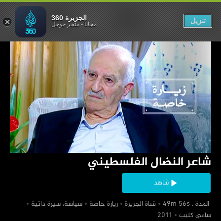
نضال الفلسطيني
الجزيرة 360
تنزيل
مجاناً
-
متجر جوجل
‏شاعر النضال الفلسطيني
شاهد
‏ المدة : 49m 56s
‏قناة الجزيرة
‏زيارة خاصة
‏سياسة، سيرة ذاتية
‏سامي كليب