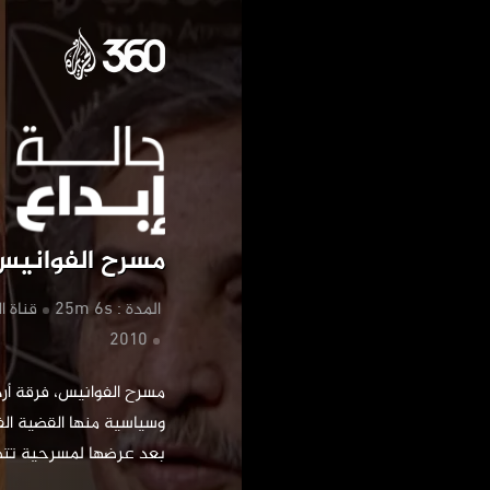
مسرح
‏مسرح الفوانيس
‏ المدة : 25m 6s
‏قناة ا
بعد عرضها لمسرحية تت