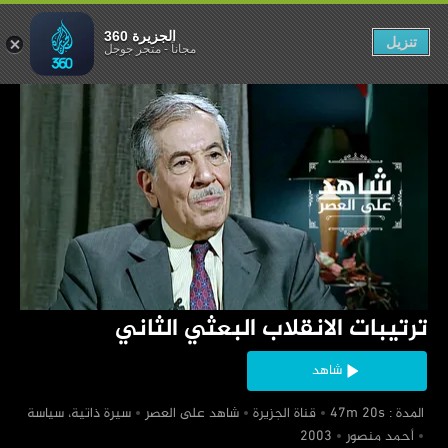
اب البعثي الثاني
الجزيرة 360
تنزيل
مجاناً
-
متجر جوجل
‏ترتيبات الانقلاب البعثي الثاني
شاهد
‏ المدة : 47m 20s
‏قناة الجزيرة
‏شاهد على العصر
‏سيرة ذاتية، سياسة
‏أحمد منصور