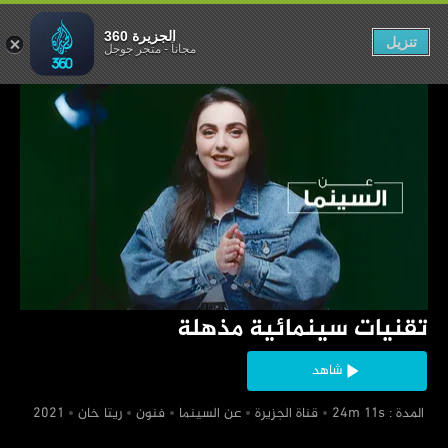
سينمائية مذهلة
الجزيرة 360
تنزيل
مجاناً
-
متجر جوجل
‏تقنيات سينمائية مذهلة
شاهد
‏ المدة : 24m 11s
‏قناة الجزيرة
‏عن السينما
‏فنون
‏ريتا خان