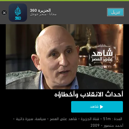
لانقلاب وأخطاؤه
الجزيرة 360
تنزيل
مجاناً
-
متجر جوجل
‏أحداث الانقلاب وأخطاؤه
شاهد
‏ المدة : 51m
‏قناة الجزيرة
‏شاهد على العصر
‏سياسة، سيرة ذاتية
‏أحمد منصور