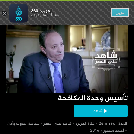
وحدة المكافحة
الجزيرة 360
تنزيل
مجاناً
-
متجر جوجل
‏تأسيس وحدة المكافحة
شاهد
‏ المدة : 26m 26s
‏قناة الجزيرة
‏شاهد على العصر
‏سياسة، حروب وأمن
‏أحمد منصور