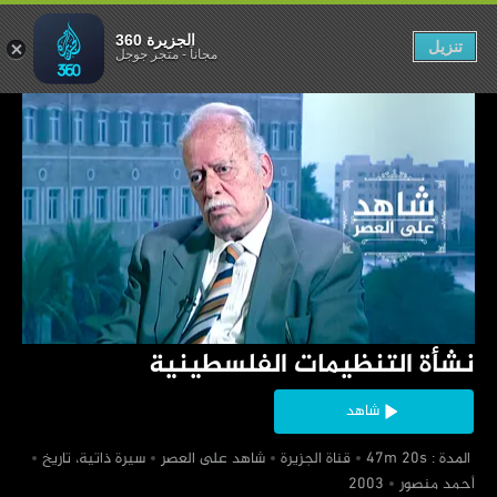
مات الفلسطينية
الجزيرة 360
تنزيل
مجاناً
-
متجر جوجل
‏نشأة التنظيمات الفلسطينية
شاهد
‏ المدة : 47m 20s
‏قناة الجزيرة
‏شاهد على العصر
‏سيرة ذاتية، تاريخ
‏أحمد منصور