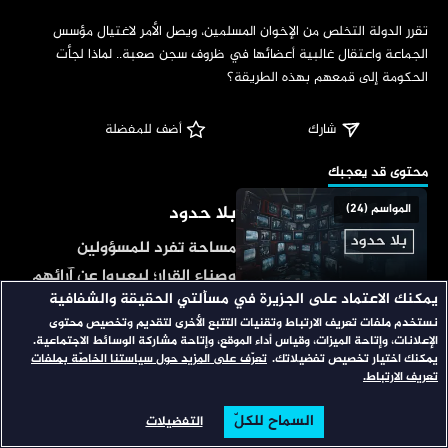
‏تقرر الدولة التخلص من الإخوان المسلمين، ويصل الأمر لاغتيال مؤسس 
الجماعة واعتقال غالبية أعضائها في ظروف سجن صعبة.. لماذا لجأت 
الحكومة إلى قمعهم بهذه الطريقة؟
شارك
 أضف للمفضلة
‏محتوى قد يعجبك
بلا حدود
المواسم (24)
مساحة تفرد للمسؤولين
وصناع القرار؛ ليعبروا عن آرائهم
يمكنك الاعتماد على الجزيرة في مسألتي الحقيقة والشفافية
في أهم قضايا الساعة، يتبنى
نستخدم ملفات تعريف الارتباط وتقنيات التتبع الأخرى لتقديم وتخصيص محتوى
زيارة خاصة
المواسم (11)
المذيع وجهة النظر المخالفة
الإعلانات، وإتاحة الميزات، وقياس أداء الموقع، وإتاحة مشاركة الوسائط الاجتماعية.
للضيف؛ ليوجه له مجموعة
يمكنك اختيار تخصيص تفضيلاتك.
تعرّف على المزيد حول سياستنا الخاصّة بملفات
نذهب في زيارة خاصة إلى
تعريف الارتباط.
متتالية من الأسئلة، بأسلوب
شخصيات مهمة ومؤثرة في
يدفعه للإدلاء بمعلومات مثيرة.
السماح للكلّ
التفضيلات
عالمنا العربي، تلتقي
الرئيسية
تصفح
البحث