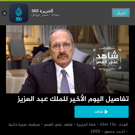
للملك عبد العزيز
الجزيرة 360
تنزيل
مجاناً
-
متجر جوجل
‏تفاصيل اليوم الأخير للملك عبد العزيز
شاهد
‏ المدة : 45m 13s
‏قناة الجزيرة
‏شاهد على العصر
‏سياسة، سيرة ذاتية
‏أحمد منصور