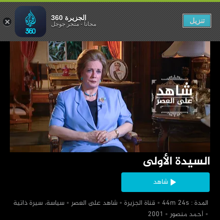
السيدة الأولى
الجزيرة 360
تنزيل
مجاناً
-
متجر جوجل
‏السيدة الأولى
شاهد
‏ المدة : 44m 24s
‏قناة الجزيرة
‏شاهد على العصر
‏سياسة، سيرة ذاتية
‏أحمد منصور