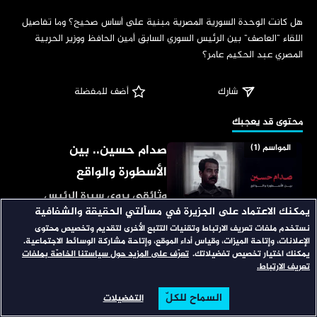
‏هل كانت الوحدة السورية المصرية مبنية على أساس صحيح؟ وما تفاصيل 
اللقاء "العاصف" بين الرئيس السوري السابق أمين الحافظ ووزير الحربية 
المصري عبد الحكيم عامر؟
شارك
 أضف للمفضلة
‏محتوى قد يعجبك
صدام حسين.. بين
المواسم (1)
الأسطورة والواقع
وثائقي يروي سيرة الرئيس
يمكنك الاعتماد على الجزيرة في مسألتي الحقيقة والشفافية
العراقي الراحل صدام حسين،
نستخدم ملفات تعريف الارتباط وتقنيات التتبع الأخرى لتقديم وتخصيص محتوى
منذ نشأته وانضمامه لحزب
الإعلانات، وإتاحة الميزات، وقياس أداء الموقع، وإتاحة مشاركة الوسائط الاجتماعية.
بلا حدود
المواسم (24)
البعث، وصعود نجمه حتى
يمكنك اختيار تخصيص تفضيلاتك.
تعرّف على المزيد حول سياستنا الخاصّة بملفات
تعريف الارتباط.
توليه رئاسة الجمهورية، وكيف
مساحة تفرد للمسؤولين
خطط لذلك.
السماح للكلّ
وصناع القرار؛ ليعبروا عن آرائهم
التفضيلات
الرئيسية
تصفح
البحث