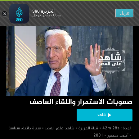
ر واللقاء العاصف
الجزيرة 360
تنزيل
مجاناً
-
متجر جوجل
‏صعوبات الاستمرار واللقاء العاصف
شاهد
‏ المدة : 42m 28s
‏قناة الجزيرة
‏شاهد على العصر
‏سيرة ذاتية، سياسة
‏أحمد منصور