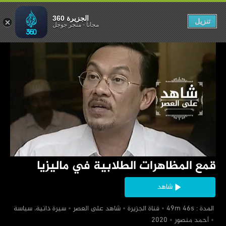
ابية في ماليزيا
الجزيرة 360
تنزيل
مجاناً
-
متجر جوجل
‏قمع المظاهرات الطلابية في ماليزيا
شاهد
‏ المدة : 49m 46s
‏قناة الجزيرة
‏شاهد على العصر
‏سيرة ذاتية، سياسة
‏أحمد منصور