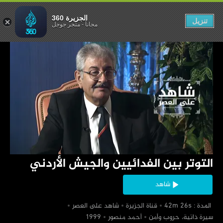
ن والجيش الأردني
الجزيرة 360
تنزيل
مجاناً
-
متجر جوجل
‏التوتر بين الفدائيين والجيش الأردني
شاهد
‏ المدة : 42m 26s
‏قناة الجزيرة
‏شاهد على العصر
‏سيرة ذاتية، حروب وأمن
‏أحمد منصور