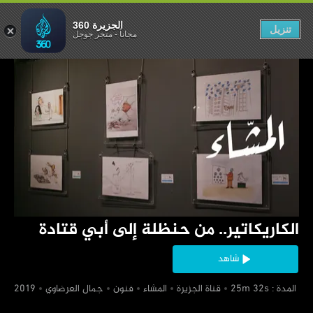
لة إلى أبي قتادة
الجزيرة 360
تنزيل
مجاناً
-
متجر جوجل
‏الكاريكاتير.. من حنظلة إلى أبي قتادة
شاهد
‏ المدة : 25m 32s
‏قناة الجزيرة
‏المشاء
‏فنون
‏جمال العرضاوي