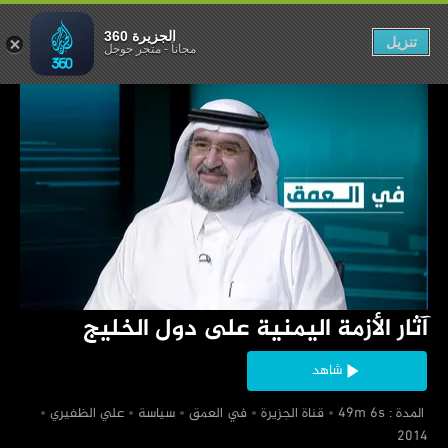
ة على دول الخليج
الجزيرة 360
تنزيل
مجاناً
-
متجر جوجل
‏آثار الأزمة اليمنية على دول الخليج
شاهد
‏ المدة : 49m 6s
‏قناة الجزيرة
‏في العمق
‏سياسة
‏علي الظفيري