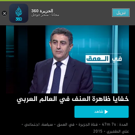
ي العالم العربي
الجزيرة 360
تنزيل
مجاناً
-
متجر جوجل
‏خفايا ظاهرة العنف في العالم العربي
شاهد
‏ المدة : 47m 7s
‏قناة الجزيرة
‏في العمق
‏سياسة، اجتماعي
‏علي الظفيري