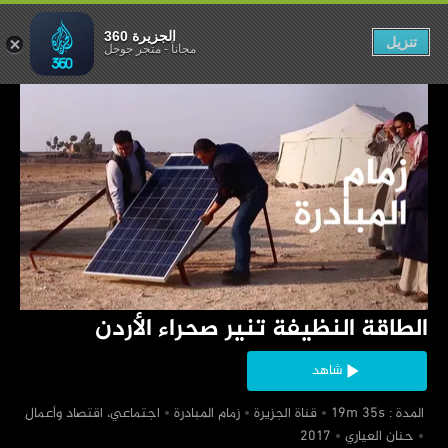
نير صحراء الأردن
الجزيرة 360
تنزيل
مجاناً
-
متجر جوجل
‏الطاقة النظيفة تنير صحراء الأردن
شاهد
‏ المدة : 19m 35s
‏قناة الجزيرة
‏زمام المبادرة
‏اجتماعي، اقتصاد وأعمال
‏حنان العياري