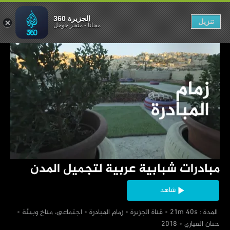
ية لتجميل المدن
الجزيرة 360
تنزيل
مجاناً
-
متجر جوجل
‏مبادرات شبابية عربية لتجميل المدن
شاهد
‏ المدة : 21m 40s
‏قناة الجزيرة
‏زمام المبادرة
‏اجتماعي، مناخ وبيئة
‏حنان العياري