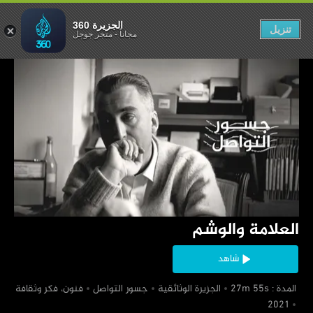
العلامة والوشم
الجزيرة 360
تنزيل
مجاناً
-
متجر جوجل
‏العلامة والوشم
شاهد
‏ المدة : 27m 55s
‏الجزيرة الوثائقية
‏جسور التواصل
‏فنون، فكر وثقافة