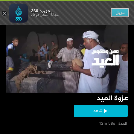
عزوة العيد
الجزيرة 360
تنزيل
مجاناً
-
متجر جوجل
‏عزوة العيد
شاهد
‏ المدة : 12m 58s