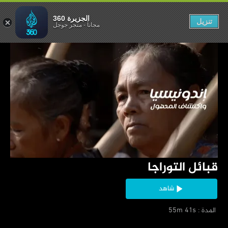
قبائل التوراجا
الجزيرة 360
تنزيل
مجاناً
-
متجر جوجل
‏قبائل التوراجا
شاهد
‏ المدة : 55m 41s