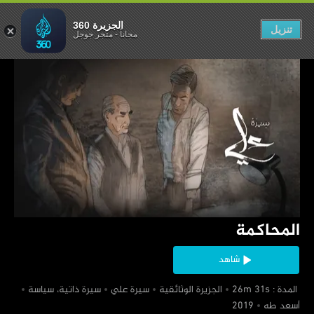
المحاكمة
الجزيرة 360
تنزيل
مجاناً
-
متجر جوجل
‏المحاكمة
شاهد
‏ المدة : 26m 31s
‏الجزيرة الوثائقية
‏سيرة علي
‏سيرة ذاتية، سياسة
‏أسعد طه