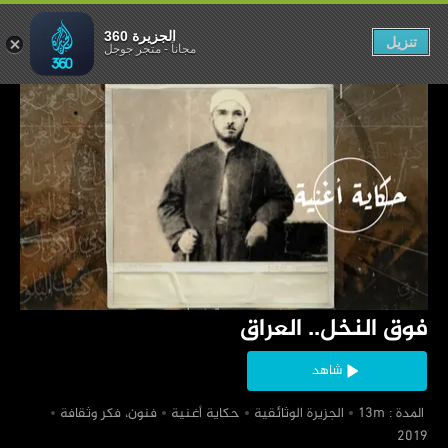
ق النخل.. العراق
الجزيرة 360
تنزيل
مجاناً
-
متجر جوجل
‏فوق النخل.. العراق
شاهد
‏ المدة : 13m
‏الجزيرة الوثائقية
‏حكاية أغنية
‏فنون، فكر وثقافة