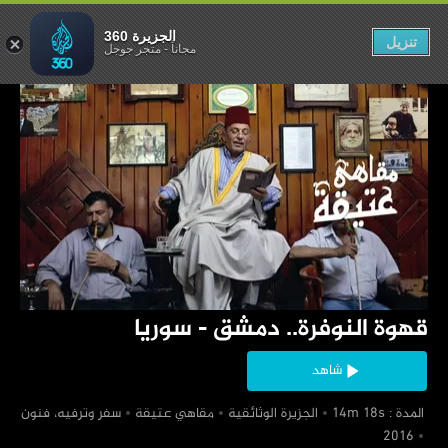
.. دمشق - سوريا
الجزيرة 360
تنزيل
مجاناً
-
متجر جوجل
‏قهوة النوفرة.. دمشق - سوريا
شاهد
‏ المدة : 14m 18s
‏الجزيرة الوثائقية
‏مقاهي عتيقة
‏سفر وترفيه، فنون