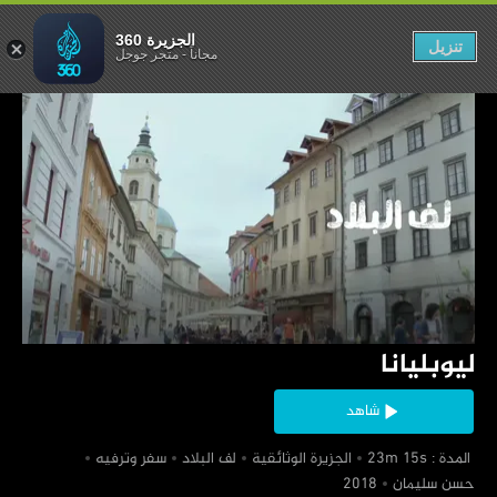
ليوبليانا
الجزيرة 360
تنزيل
مجاناً
-
متجر جوجل
‏ليوبليانا
شاهد
‏ المدة : 23m 15s
‏الجزيرة الوثائقية
‏لف البلاد
‏سفر وترفيه
‏حسن سليمان