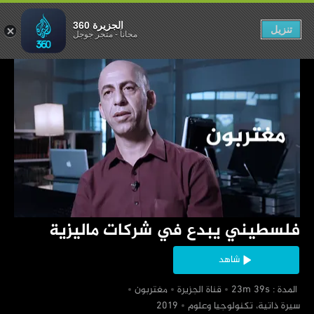
شركات ماليزية
الجزيرة 360
تنزيل
مجاناً
-
متجر جوجل
‏فلسطيني يبدع في شركات ماليزية
شاهد
‏ المدة : 23m 39s
‏قناة الجزيرة
‏مغتربون
‏سيرة ذاتية، تكنولوجيا وعلوم