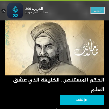
 الذي عشق العلم
الجزيرة 360
تنزيل
مجاناً
-
متجر جوجل
‏الحكم المستنصر.. الخليفة الذي عشق 
العلم
شاهد