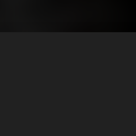
المواسم (5)
المواسم 
فنون